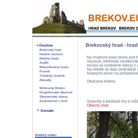
Brekovský hrad - hra
>
Úvodom
Brekovský hrad
Hradné múzeum
Na hradnom kopci tesne pod 
História hradu
múzeum. Informuje návštevníkov
ZnzBh
múzea sú vystavené nálezy z 
Rekonštrukcia hradu
Na mieste sa dajú zaobstarať 
Povesti
hradných pivníc na požiadanie
Turistický chodník
Aktuality
Otváracie hodiny:
Workcamp Brekov
Drugethovské slávnosti
Silvestrovský výstup
Zaujímavosti v okolí
Súveníry a turistické hry si 
Obecný úrad
>
Kontakt
Hradný toliar: