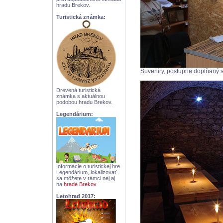
hradu Brekov.
Turistická známka:
Suveníry, postupne dopĺňaný s
Drevená turistická
známka s aktuálnou
podobou hradu Brekov.
Legendárium:
Informácie o turistickej hre
Legendárium, lokalizovať
sa môžete v rámci nej aj
na
hrade Brekov
Letohrad 2017: