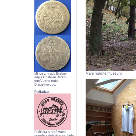
Malé hradné múzeum
Mince z hradu Brekov,
nápis Castrum Barko,
motív erbu rodu
Drugethovcov.
Pečiatka:
Pečiatka s obrázkom
pravdepodobného vzhľadu