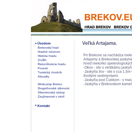
Veľká Artajama.
>
Úvodom
Brekovský hrad
Hradné múzeum
Pri Brekove sa nachádza nieko
História hradu
Artajamy a Brekovskej jaskyn
ZnzBh
hneď niekoľko speleologických
Rekonštrukcia hradu
-Okno - ide o vertikálnu jaskyň
Povesti
-Jaskyňa ílov - ide o cca 1,5
Turistický chodník
ílovitými sedimentami.
Aktuality
-Jaskyňa pod Čubkom - v masí
-Jaskyňa v Brekovskom kameňo
Workcamp Brekov
Drugethovské slávnosti
Silvestrovský výstup
Zaujímavosti v okolí
>
Kontakt