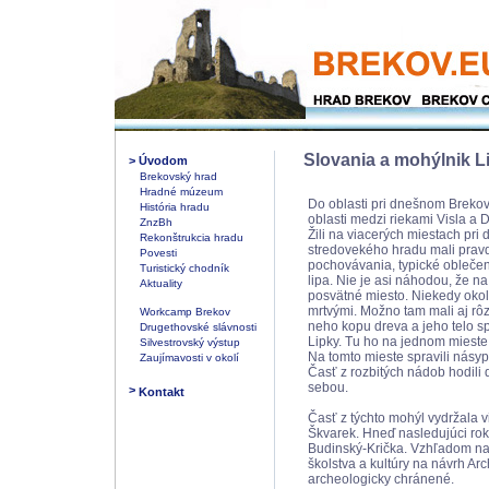
Slovania a mohýlnik L
>
Úvodom
Brekovský hrad
Hradné múzeum
Do oblasti pri dnešnom Brekove
História hradu
oblasti medzi riekami Visla a Dn
ZnzBh
Žili na viacerých miestach pr
Rekonštrukcia hradu
stredovekého hradu mali prav
Povesti
pochovávania, typické obleče
Turistický chodník
lipa. Nie je asi náhodou, že na
Aktuality
posvätné miesto. Niekedy okolo
mrtvými. Možno tam mali aj rôz
Workcamp Brekov
neho kopu dreva a jeho telo sp
Drugethovské slávnosti
Lipky. Tu ho na jednom mieste 
Silvestrovský výstup
Na tomto mieste spravili násy
Zaujímavosti v okolí
Časť z rozbitých nádob hodili
sebou.
>
Kontakt
Časť z týchto mohýl vydržala v
Škvarek. Hneď nasledujúci rok
Budinský-Krička. Vzhľadom na
školstva a kultúry na návrh A
archeologicky chránené.