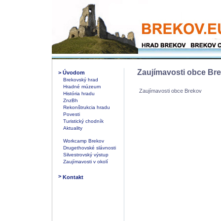
Zaujímavosti obce Bre
>
Úvodom
Brekovský hrad
Hradné múzeum
Zaujímavosti obce Brekov
História hradu
ZnzBh
Rekonštrukcia hradu
Povesti
Turistický chodník
Aktuality
Workcamp Brekov
Drugethovské slávnosti
Silvestrovský výstup
Zaujímavosti v okolí
>
Kontakt