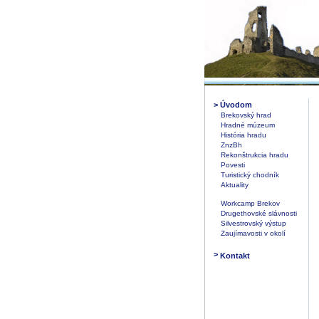
>
Úvodom
Brekovský hrad
Hradné múzeum
História hradu
ZnzBh
Rekonštrukcia hradu
Povesti
Turistický chodník
Aktuality
Workcamp Brekov
Drugethovské slávnosti
Silvestrovský výstup
Zaujímavosti v okolí
>
Kontakt