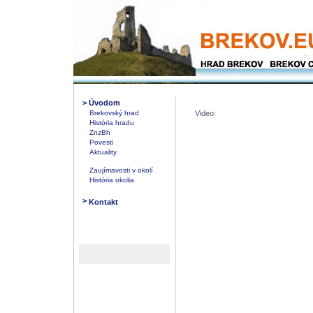
>
Úvodom
Brekovský hrad
Video:
História hradu
ZnzBh
Povesti
Aktuality
Zaujímavosti v okolí
História okolia
>
Kontakt