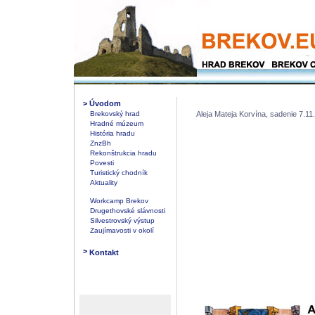
>
Úvodom
Brekovský hrad
Aleja Mateja Korvína, sadenie 7.11
Hradné múzeum
História hradu
ZnzBh
Rekonštrukcia hradu
Povesti
Turistický chodník
Aktuality
Workcamp Brekov
Drugethovské slávnosti
Silvestrovský výstup
Zaujímavosti v okolí
>
Kontakt