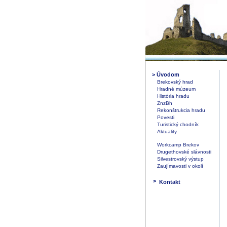
>
Úvodom
Brekovský hrad
Hradné múzeum
História hradu
ZnzBh
Rekonštrukcia hradu
Povesti
Turistický chodník
Aktuality
Workcamp Brekov
Drugethovské slávnosti
Silvestrovský výstup
Zaujímavosti v okolí
>
Kontakt